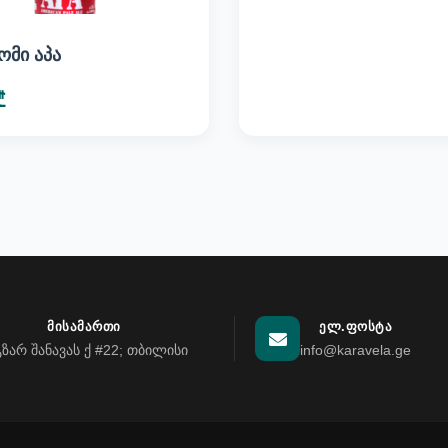
ომი აპა
₾
ᲛᲘᲡᲐᲛᲐᲠᲗᲘ
ᲔᲚ.ᲤᲝᲡᲢᲐ
გზარ შანავას ქ #22; თბილისი
info@karavela.ge