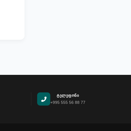
ᲢᲔᲚᲔᲤᲝᲜᲘ
+995 555 56 88 77